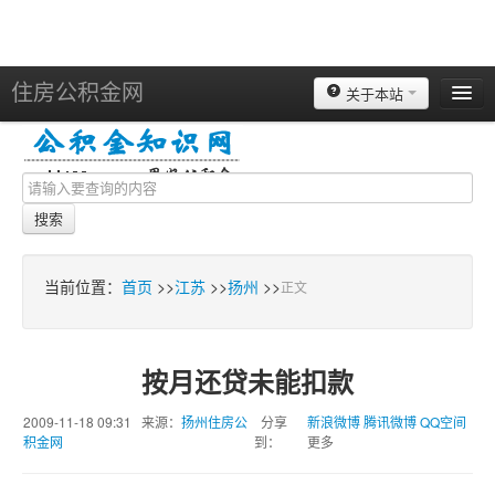
住房公积金网
关于本站
北京
上海
天津
搜索
重庆
苏州
当前位置：
首页
>>
江苏
>>
扬州
>>
正文
南京
广州
按月还贷未能扣款
深圳
2009-11-18 09:31 来源：
扬州住房公
分享
新浪微博
腾讯微博
QQ空间
杭州
积金网
到：
更多
宁波