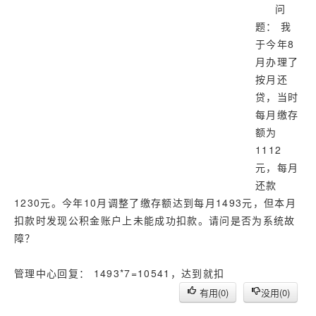
济南
问
武汉
题： 我
于今年8
月办理了
按月还
贷，当时
每月缴存
额为
1112
元，每月
还款
1230元。今年10月调整了缴存额达到每月1493元，但本月
扣款时发现公积金账户上未能成功扣款。请问是否为系统故
障？
管理中心回复： 1493*7=10541，达到就扣
有用(
0
)
没用(
0
)